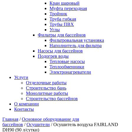
Кран шаровый
Муфта переходная
Тройник
Труба гибкая
Трубы ПВХ
Углы
Фильтры для бассейнов
Фильтровальная установка
Наполнитель для фильтра
Насосы для бассейнов
Подогрев воды
Тепловые насосы
Теплообменники
Электронагреватели
Услуги
Отделочные работы
Строительство бань
Монолитные работы
Строительство бассейнов
О компании
Контакты
Главная
/
Основное оборудование для
бассейнов
/
Осушители
/ Осушитель воздуха FAIRLAND
DH90 (90 л/cутки)