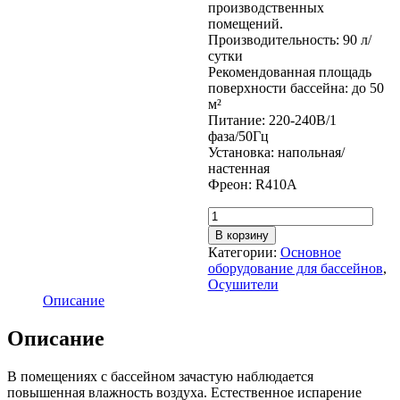
производственных
помещений.
Производительность: 90 л/
сутки
Рекомендованная площадь
поверхности бассейна: до 50
м²
Питание: 220-240В/1
фаза/50Гц
Установка: напольная/
настенная
Фреон: R410A
Количество
товара
В корзину
Осушитель
Категории:
Основное
воздуха
оборудование для бассейнов
,
FAIRLAND
Осушители
DH90
Описание
(90
л/cутки)
Описание
В помещениях с бассейном зачастую наблюдается
повышенная влажность воздуха. Естественное испарение