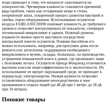
воды приводит к тому, что конденсат скапливается на
поверхностях. Чрезмерная влажность становится причиной
ряда проблем, таких как отсыревшие вещи и стены,
неприятный запах, ускоренный процесс развития бактерий и
грибка, порча оборудования. Использование осушителя
воздуха FAIRLAND DH90 понижает влажность до требуемого
уровня и позволяет контролировать её показатели, генерируя
оптимальный микроклимат в здании. Нужный уровень
влажности можно просто выставить посредством
контрольной панели осушителя. Помимо бассейнов его
можно использовать, например, для просушки дома после
ремонта или затопления, поддержания необходимого
микроклимата в музеях, складах, больницах, на производстве,
устранения повышенной влаги в домах, где проживают люди
с болезнями легких. Осушители бренда Феирленд отличаются
высоким классом энергоэффективности и экологичности. Их
использование не вредит окружающей среде, не приводит к
перерасходу электроэнергии. Низкая шумность позволяет
устанавливать оборудование непосредственно в зоне
проживания и отдыха людей (до 48 дБ при 1 метре, до 28 дБ
при 10 метрах).
Похожие товары