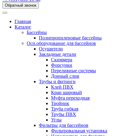
Обратный звонок
Главная
Каталог
Бассейны
Полипропиленовые бассейны
Осн.оборудование для бассейнов
Осушители
Закладные детали
Скиммера
Форсунки
Переливные системы
Донный слив
Трубы и фитинги
Клей ПВХ
Кран шаровый
Муфта переходная
Тройник
Труба гибкая
Трубы ПВХ
Углы
Фильтры для бассейнов
Фильтровальная установка