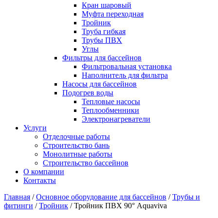
Кран шаровый
Муфта переходная
Тройник
Труба гибкая
Трубы ПВХ
Углы
Фильтры для бассейнов
Фильтровальная установка
Наполнитель для фильтра
Насосы для бассейнов
Подогрев воды
Тепловые насосы
Теплообменники
Электронагреватели
Услуги
Отделочные работы
Строительство бань
Монолитные работы
Строительство бассейнов
О компании
Контакты
Главная
/
Основное оборудование для бассейнов
/
Трубы и
фитинги
/
Тройник
/ Тройник ПВХ 90° Aquaviva